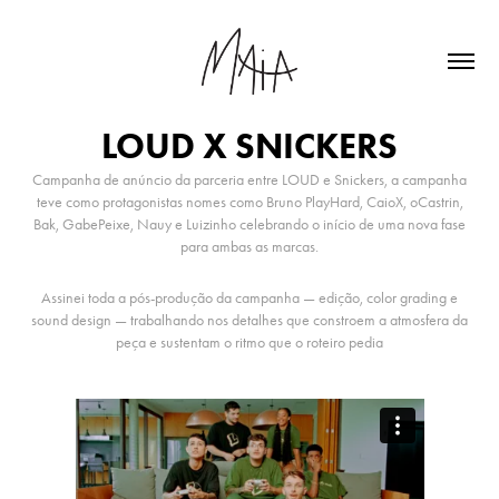
LOUD X SNICKERS
Campanha de anúncio da parceria entre LOUD e Snickers, a campanha
teve como protagonistas nomes como Bruno PlayHard, CaioX,
oCastrin
,
Bak, GabePeixe, Nauy e Luizinho celebrando o início de uma nova fase
para ambas as marcas.
Assinei toda a pós-produção da campanha — edição, color grading e
sound design — trabalhando nos detalhes que constroem a atmosfera da
peça e sustentam o ritmo que o roteiro pedia